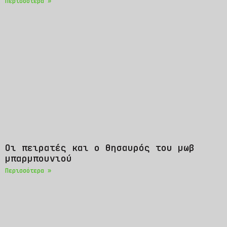
Περισσότερα »
Οι πειρατές και ο θησαυρός του μωβ
μπαρμπουνιού
Περισσότερα »