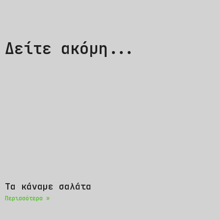
Δείτε ακόμη...
Τα κάναμε σαλάτα
Περισσότερα »